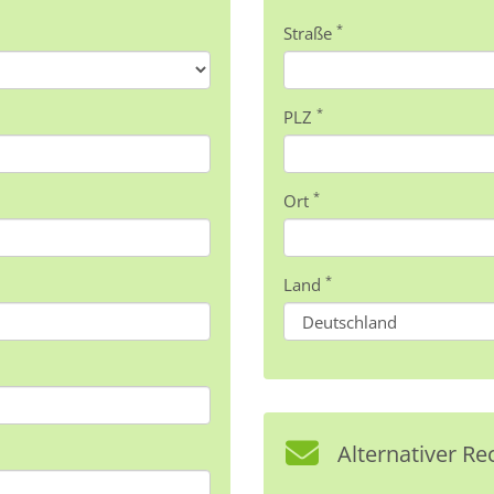
*
Straße
*
PLZ
*
Ort
*
Land
Alternativer 